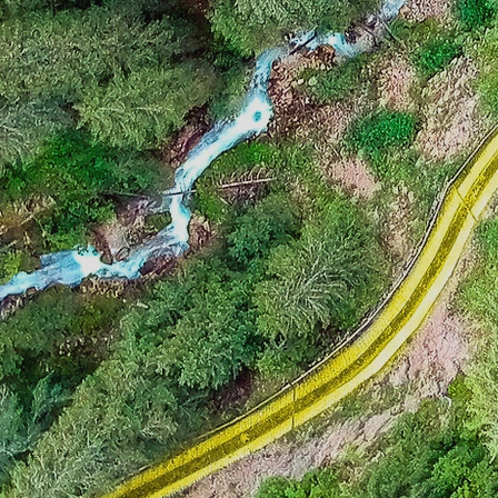
Yel
is t
gre