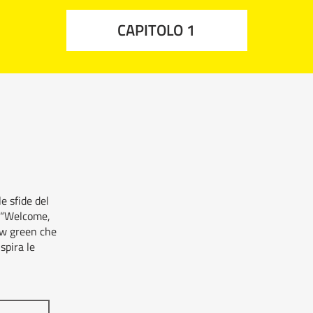
CAPITOLO 1
e sfide del
i “Welcome,
ew green che
spira le