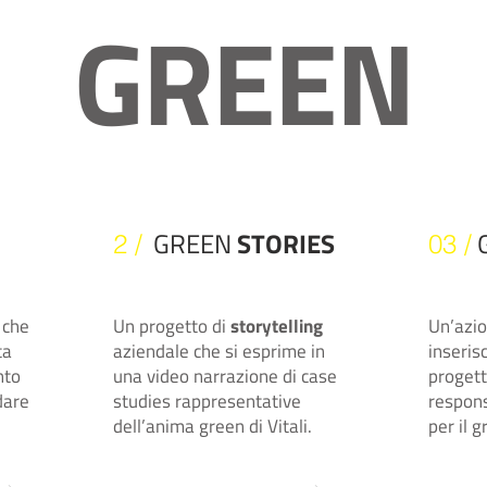
GREEN
GREEN
STORIES
2 /
03 /
 che
Un progetto di
storytelling
Un’azio
ta
aziendale che si esprime in
inseris
nto
una video narrazione di case
progett
dare
studies rappresentative
respons
dell’anima green di Vitali.
per il g