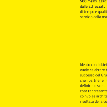
500 mezzi
, assi
dalle attrezzatur
di tempo e quali
servizio della m
Ideato con l'obie
vuole celebrare t
successo del Gru
che i partner e i
definire lo scena
cosa rappresenta
coinvolge archite
risultato della c