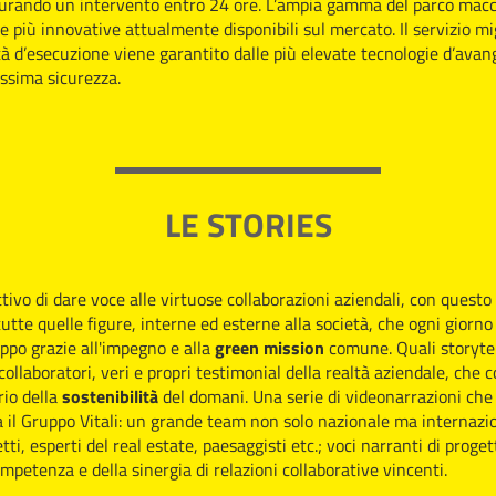
curando un intervento entro 24 ore. L’ampia gamma del parco macc
e più innovative attualmente disponibili sul mercato. Il servizio mi
tà d’esecuzione viene garantito dalle più elevate tecnologie d’avan
assima sicurezza.
LE STORIES
ttivo di dare voce alle virtuose collaborazioni aziendali, con questo 
utte quelle figure, interne ed esterne alla società, che ogni giorn
ppo grazie all'impegno e alla
green mission
comune. Quali storytel
 collaboratori, veri e propri testimonial della realtà aziendale, che
rio della
sostenibilità
del domani. Una serie di videonarrazioni ch
 il Gruppo Vitali: un grande team non solo nazionale ma internazi
tti, esperti del real estate, paesaggisti etc.; voci narranti di proget
ompetenza e della sinergia di relazioni collaborative vincenti.