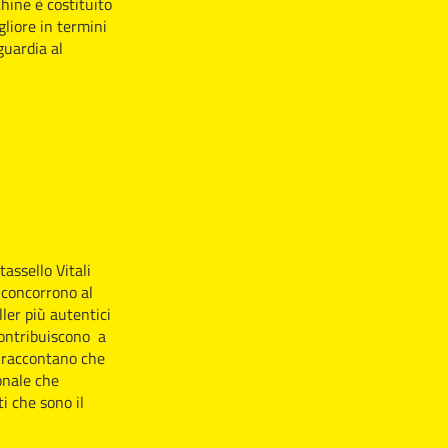
hine è costituito
gliore in termini
guardia al
tassello Vitali
o concorrono al
ler più autentici
 contribuiscono a
e raccontano che
onale che
ti che sono il