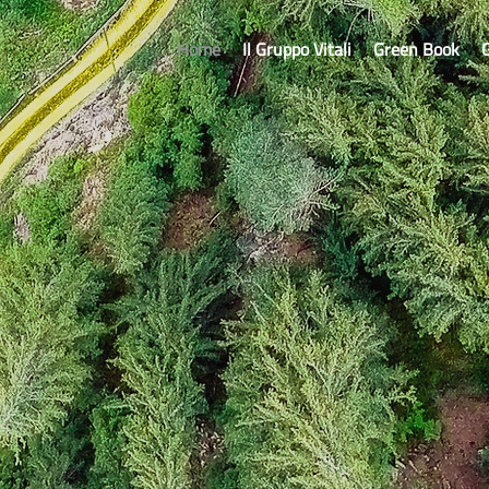
Home
Il Gruppo Vitali
Green Book
G
low
he new
en